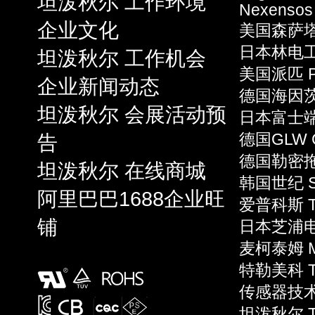
坦泼秋尔 工作环境
Nexensos
企业文化
美国森萨塔 S
日本林电工 
坦泼秋尔 工作机会
美国派匹 P
企业新闻动态
德国海因茨 
坦泼秋尔 会展活动预
日本富士端子 
告
德国GLW 
德国勒密拖 L
坦泼秋尔 在线商城
韩国世纪 S
阿里巴巴1688企业旺
爱普科斯 T
铺
日本芝浦电子
麦柯泰姆 Mi
特勒美科 Te
传感器技术 S
坦泼秋尔 T