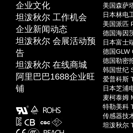
企业文化
美国森萨塔 S
日本林电工 
坦泼秋尔 工作机会
美国派匹 P
企业新闻动态
德国海因茨 
坦泼秋尔 会展活动预
日本富士端子 
告
德国GLW 
德国勒密拖 L
坦泼秋尔 在线商城
韩国世纪 S
阿里巴巴1688企业旺
爱普科斯 T
铺
日本芝浦电子
麦柯泰姆 Mi
特勒美科 Te
传感器技术 S
坦泼秋尔 