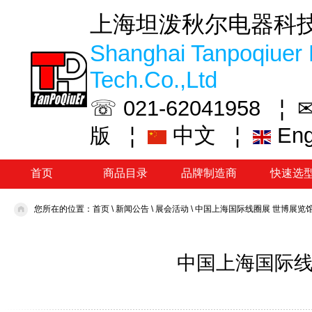
上海坦泼秋尔电器科
Shanghai Tanpoqiuer 
Tech.Co.,Ltd
☏ 021-62041958 ¦
✉
¦
中文
¦
En
版
首页
商品目录
品牌制造商
快速选
您所在的位置：
首页
\
新闻公告
\
展会活动
\
中国上海国际线圈展 世博展览馆 
中国上海国际线圈