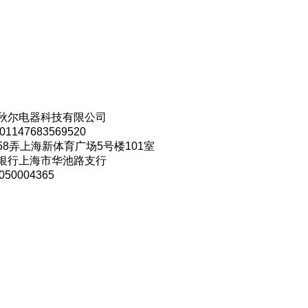
秋尔电器科技有限公司
147683569520
8弄上海新体育广场5号楼101室
银行上海市华池路支行
50004365