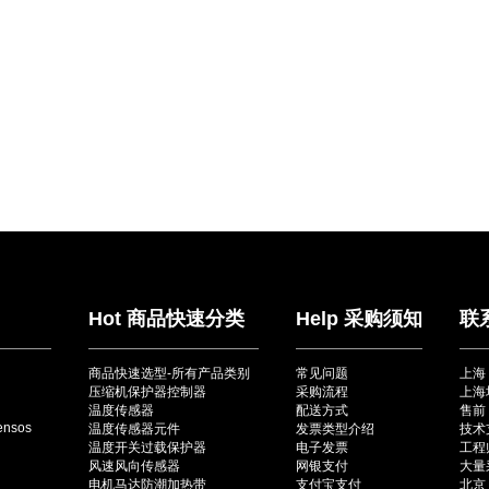
Hot 商品快速分类
Help 采购须知
联
商品快速选型-所有产品类别
常见问题
上海
压缩机保护器控制器
采购流程
上海
温度传感器
配送方式
售前：
ensos
温度传感器元件
发票类型介绍
技术
温度开关过载保护器
电子发票
工程师
风速风向传感器
网银支付
大量采
电机马达防潮加热带
支付宝支付
北京（