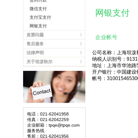
货到付款
微信支付
网银支付
支付宝支付
网银支付
发票问题
企业帐号
售后服务
公司名称：上海坦泼
法律声明
纳税人识别号：913101
关于坦泼秋尔
地址：上海市华池路5
开户银行：中国建设
帐号：310015465300
电话：021-62041958
传真：021-62042259
企业邮箱：tpqe@tpqe.com
服务热线
售前：021-62041956