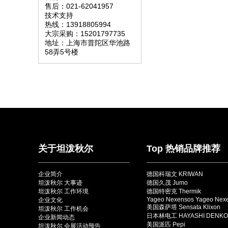
售后：021-62041957
技术支持
热线：13918805994
大宗采购：15201797735
地址：上海市普陀区华池路
58弄5号楼
关于坦泼秋尔
Top 热销品牌推荐
企业简介
德国科瑞文 KRIWAN
坦泼秋尔 大事迹
德国久茂 Jumo
坦泼秋尔 工作环境
德国特密克 Thermik
Yageo Nexensos Yageo Nex
企业文化
美国森萨塔 Sensata Klixon
坦泼秋尔 工作机会
日本林电工 HAYASHI DENKO
企业新闻动态
美国派匹 Pepi
坦泼秋尔 会展活动预告