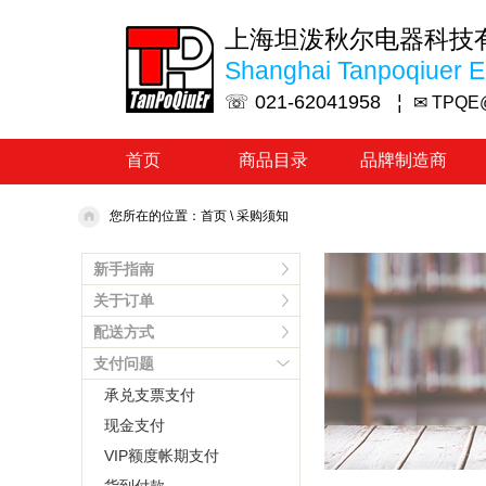
上海坦泼秋尔电器科技
Shanghai Tanpoqiuer El
☏ 021-62041958 ¦
✉ TPQE
首页
商品目录
品牌制造商
您所在的位置：
首页
\
采购须知
新手指南
关于订单
配送方式
支付问题
承兑支票支付
现金支付
VIP额度帐期支付