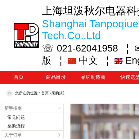
上海坦泼秋尔电器科
Shanghai Tanpoqiuer
Tech.Co.,Ltd
☏ 021-62041958 ¦
¦
中文
¦
En
版
首页
商品目录
品牌制造商
快速选
您所在的位置：
首页
\
采购须知
新手指南
常见问题
采购流程
关于订单