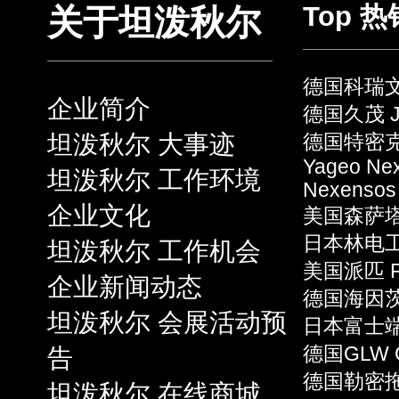
Top 
关于坦泼秋尔
德国科瑞文 
企业简介
德国久茂 J
坦泼秋尔 大事迹
德国特密克 
Yageo Ne
坦泼秋尔 工作环境
Nexensos
企业文化
美国森萨塔 S
日本林电工 
坦泼秋尔 工作机会
美国派匹 P
企业新闻动态
德国海因茨 
坦泼秋尔 会展活动预
日本富士端子 
告
德国GLW 
德国勒密拖 L
坦泼秋尔 在线商城