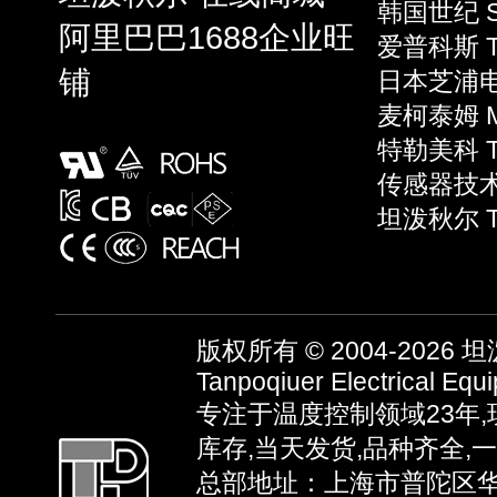
韩国世纪 S
阿里巴巴1688企业旺
爱普科斯 T
铺
日本芝浦电子
麦柯泰姆 Mi
特勒美科 Te
传感器技术 S
坦泼秋尔 T
版权所有 © 2004-2026
坦泼
Tanpoqiuer Electrical Equ
专注于温度控制领域23年
库存,当天发货,品种齐全,
总部地址：上海市普陀区华池路