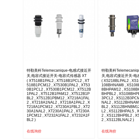
特勒美科Telemecanique-电感式接近开
特勒美科Telemecan
关,电容式接近开关-电容式传感器 XT
关,电容式接近开关-电
( XT518B1PAL2 , XT518B1PCL2 , XT
( XS218BLPAL2 , XS
518B1PCM12 , XT530B1PAL2 , XT53
108BHNAM8 , XS108
0B1PCL2 , XT530B1PCM12 , XT512B
8BHPAM12 , XS108B
1PAL2 , XT512B1PAM12 , XT512B1P
BHPBL2 , XS108BHP
BL2 , XT512B1PBM12 , XT218A1FAL
3PCL2 , XS112B3PCM
2 , XT218A1NAL2 , XT218A1PAL2 , X
NAL2 , XS112BHNAM
T218A1PCM12 , XT230A1FBL2 , XT2
BL2 , XS112BHNBM1
30A1NAL2 , XT230A1PAL2 , XT230A
L2 , XS112BHPAL5 ,
1PCM12 , XT232A1FAL2 , XT232A1F
2 , XS112BHPBL2 , 
BL2 )
2 , XS112BLNAL2 )
在线询价
在线询价