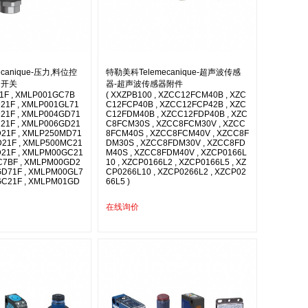
canique-压力,料位控
特勒美科Telemecanique-超声波传感
和开关
器-超声波传感器附件
1F , XMLP001GC7B
( XXZPB100 , XZCC12FCM40B , XZC
D21F , XMLP001GL71
C12FCP40B , XZCC12FCP42B , XZC
D21F , XMLP004GD71
C12FDM40B , XZCC12FDP40B , XZC
C21F , XMLP006GD21
C8FCM30S , XZCC8FCM30V , XZCC
D21F , XMLP250MD71
8FCM40S , XZCC8FCM40V , XZCC8F
D21F , XMLP500MC21
DM30S , XZCC8FDM30V , XZCC8FD
D21F , XMLPM00GC21
M40S , XZCC8FDM40V , XZCP0166L
C7BF , XMLPM00GD2
10 , XZCP0166L2 , XZCP0166L5 , XZ
GD71F , XMLPM00GL7
CP0266L10 , XZCP0266L2 , XZCP02
GC21F , XMLPM01GD
66L5 )
在线询价