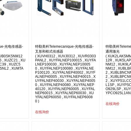
que-光电传感器-
特勒美科Telemecanique-光电传感器-
特勒美科Teleme
叉形和框式传感器
通用激光
XUB0SKSNM12
( XUVH0312 , XUVJ0312 , XUVR0303
( XUK2LAKSMM
6 , XUZC21 , XU
PANL2 , XUYFALNEP100015 , XUYFA
12R , XUK5LA
C39 , XUZC5
LNEP100030 , XUYFALNEP10005
NM12 , XUK9L
NSNL2 , XUMTA
0 , XUYFALNEP100080 , XUYFALNE
NM12 , XUBLB
P100120 , XUYFALNEP40002 , XUYF
2 , XUBLBNCN
ALNEP40005 , XUYFALNEP40015 , X
2 , XUBLBPCN
UYFALNEP40030 , XUYFALNEP4005
2 , XUYPS1LC
0 , XUYFALNEP40080 , XUYFALNEP
L1SP , XUYPS
40120 , XUYFALNEP60005 , XUYFAL
O929LSP , XU
NEP60015 , XUYFALNEP60030 , XU
YPCO925L1AN
YFALNEP60050 , XUYFALNEP6008
0 )
在线询价
在线询价