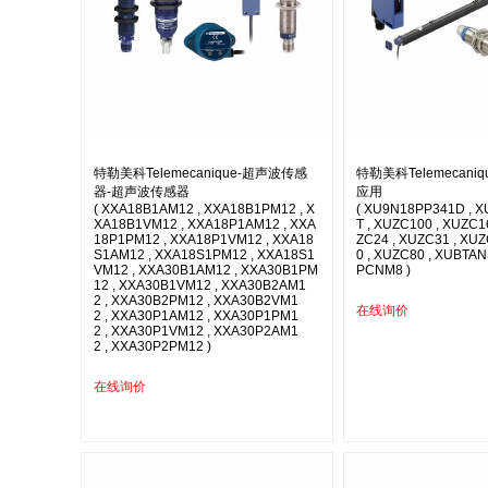
特勒美科Telemecanique-超声波传感
特勒美科Telemecani
器-超声波传感器
应用
( XXA18B1AM12 , XXA18B1PM12 , X
( XU9N18PP341D , 
XA18B1VM12 , XXA18P1AM12 , XXA
T , XUZC100 , XUZC1
18P1PM12 , XXA18P1VM12 , XXA18
ZC24 , XUZC31 , XUZ
S1AM12 , XXA18S1PM12 , XXA18S1
0 , XUZC80 , XUBTA
VM12 , XXA30B1AM12 , XXA30B1PM
PCNM8 )
12 , XXA30B1VM12 , XXA30B2AM1
2 , XXA30B2PM12 , XXA30B2VM1
在线询价
2 , XXA30P1AM12 , XXA30P1PM1
2 , XXA30P1VM12 , XXA30P2AM1
2 , XXA30P2PM12 )
在线询价