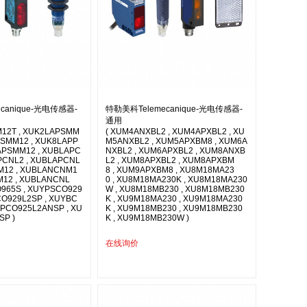
canique-光电传感器-
特勒美科Telemecanique-光电传感器-
通用
12T , XUK2LAPSMM
( XUM4ANXBL2 , XUM4APXBL2 , XU
PSMM12 , XUK8LAPP
M5ANXBL2 , XUM5APXBM8 , XUM6A
APSMM12 , XUBLAPC
NXBL2 , XUM6APXBL2 , XUM8ANXB
PCNL2 , XUBLAPCNL
L2 , XUM8APXBL2 , XUM8APXBM
M12 , XUBLANCNM1
8 , XUM9APXBM8 , XU8M18MA23
M12 , XUBLANCNL
0 , XU8M18MA230K , XU8M18MA230
O965S , XUYPSCO929
W , XU8M18MB230 , XU8M18MB230
CO929L2SP , XUYBC
K , XU9M18MA230 , XU9M18MA230
YPCO925L2ANSP , XU
K , XU9M18MB230 , XU9M18MB230
SP )
K , XU9M18MB230W )
在线询价