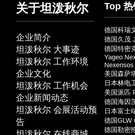
Top 
关于坦泼秋尔
德国科瑞文 
企业简介
德国久茂 J
坦泼秋尔 大事迹
德国特密克 
Yageo Ne
坦泼秋尔 工作环境
Nexensos
企业文化
美国森萨塔 S
日本林电工 
坦泼秋尔 工作机会
美国派匹 P
企业新闻动态
德国海因茨 
坦泼秋尔 会展活动预
日本富士端子 
告
德国GLW 
德国勒密拖 L
坦泼秋尔 在线商城