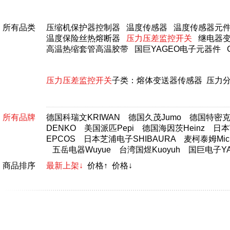
所有品类
压缩机保护器控制器
温度传感器
温度传感器元
温度保险丝热熔断器
压力压差监控开关
继电器
高温热缩套管高温胶带
国巨YAGEO电子元器件
压力压差监控开关
子类：
熔体变送器传感器
压力
所有品牌
德国科瑞文KRIWAN
德国久茂Jumo
德国特密克T
DENKO
美国派匹Pepi
德国海因茨Heinz
日本富
EPCOS
日本芝浦电子SHIBAURA
麦柯泰姆Micr
五岳电器Wuyue
台湾国煜Kuoyuh
国巨电子YA
商品排序
最新上架↓
价格↑
价格↓