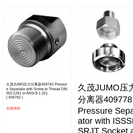
久茂JUMO压力分离器409782 Pressur
久茂JUMO压
e Separator with Screw-In Thread DIN
ISO 2281 or ANSI B 1.201
分离器409778
( 409782 )
Pressure Sep
在线询价
ator with ISS
SRJT Socket 