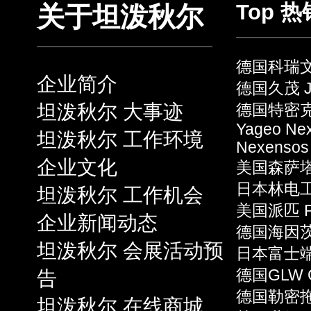
Top 
关于坦泼秋尔
德国科瑞文 
企业简介
德国久茂 J
坦泼秋尔 大事迹
德国特密克 
Yageo Ne
坦泼秋尔 工作环境
Nexensos
企业文化
美国森萨塔 S
日本林电工 
坦泼秋尔 工作机会
美国派匹 P
企业新闻动态
德国海因茨 
坦泼秋尔 会展活动预
日本富士端子 
告
德国GLW 
德国勒密拖 L
坦泼秋尔 在线商城