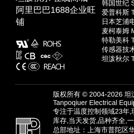
韩国世纪 S
阿里巴巴1688企业旺
爱普科斯 T
铺
日本芝浦电子
麦柯泰姆 Mi
特勒美科 Te
传感器技术 S
坦泼秋尔 T
版权所有 © 2004-2026
坦泼
Tanpoqiuer Electrical Equ
专注于温度控制领域23年
库存,当天发货,品种齐全,
总部地址：上海市普陀区华池路