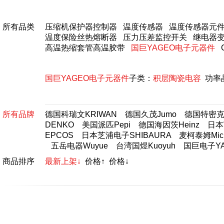
所有品类
压缩机保护器控制器
温度传感器
温度传感器元
温度保险丝热熔断器
压力压差监控开关
继电器
高温热缩套管高温胶带
国巨YAGEO电子元器件
国巨YAGEO电子元器件
子类：
积层陶瓷电容
功率
所有品牌
德国科瑞文KRIWAN
德国久茂Jumo
德国特密克T
DENKO
美国派匹Pepi
德国海因茨Heinz
日本富
EPCOS
日本芝浦电子SHIBAURA
麦柯泰姆Micr
五岳电器Wuyue
台湾国煜Kuoyuh
国巨电子YA
商品排序
最新上架↓
价格↑
价格↓