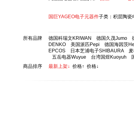
国巨YAGEO电子元器件
子类：
积层陶瓷
所有品牌
德国科瑞文KRIWAN
德国久茂Jumo
DENKO
美国派匹Pepi
德国海因茨Hei
EPCOS
日本芝浦电子SHIBAURA
麦
五岳电器Wuyue
台湾国煜Kuoyuh
商品排序
最新上架↓
价格↑
价格↓