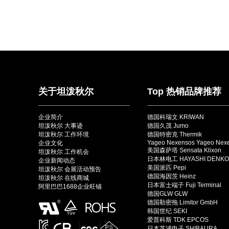
关于坦泼秋尔
Top 热销品牌推荐
企业简介
德国科瑞文 KRIWAN
坦泼秋尔 大事迹
德国久茂 Jumo
坦泼秋尔 工作环境
德国特密克 Thermik
Yageo Nexensos Yageo Nex
企业文化
美国森萨塔 Sensata Klixon
坦泼秋尔 工作机会
日本林电工 HAYASHI DENKO
企业新闻动态
美国派匹 Pepi
坦泼秋尔 会展活动预告
德国海因茨 Heinz
坦泼秋尔 在线商城
日本富士端子 Fuji Terminal
阿里巴巴1688企业旺铺
德国GLW GLW
德国勒密拖 Limitor GmbH
韩国世纪 SEKI
爱普科斯 TDK EPCOS
日本芝浦电子 SHIBAURA