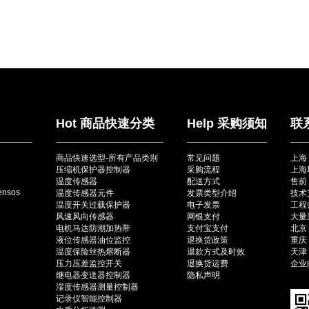
Hot 商品快速分类
Help 采购须知
联
商品快速选型-所有产品类别
常见问题
上海
压缩机保护器控制器
采购流程
上海
温度传感器
配送方式
售前：
ensos
温度传感器元件
发票类型介绍
技术
温度开关过载保护器
电子发票
工程师
风速风向传感器
网银支付
大量采
电机马达防潮加热带
支付宝支付
北京（
液位传感器油位监控
退换货政策
重庆（
温度保险丝热熔断器
退款方式及时效
天津（
压力压差监控开关
退换货运费
企业邮
继电器变送器控制器
隐私声明
湿度传感器测量控制器
记录仪智能控制器