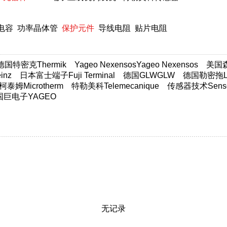
电容
功率晶体管
保护元件
导线电阻
贴片电阻
德国特密克Thermik
Yageo NexensosYageo Nexensos
美国森萨
nz
日本富士端子Fuji Terminal
德国GLWGLW
德国勒密拖Lim
柯泰姆Microtherm
特勒美科Telemecanique
传感器技术Sensor
国巨电子YAGEO
无记录