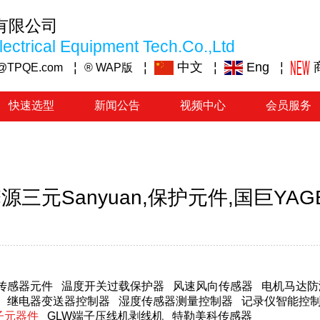
有限公司
ectrical Equipment Tech.Co.,Ltd
¦
¦
中文
¦
Eng
¦
@TPQE.com
® WAP版
快速选型
新闻公告
视频中心
会员服务
源三元Sanyuan,保护元件,国巨YA
传感器元件
温度开关过载保护器
风速风向传感器
电机马达防
继电器变送器控制器
湿度传感器测量控制器
记录仪智能控
子元器件
GLW端子压线机剥线机
特勒美科传感器