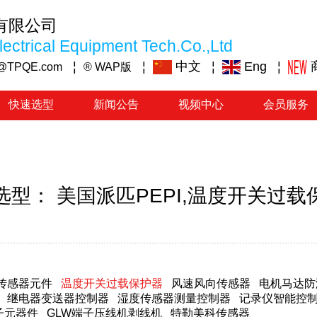
有限公司
ectrical Equipment Tech.Co.,Ltd
¦
¦
中文
¦
Eng
¦
@TPQE.com
® WAP版
快速选型
新闻公告
视频中心
会员服务
选型： 美国派匹PEPI,温度开关过载
传感器元件
温度开关过载保护器
风速风向传感器
电机马达防
继电器变送器控制器
湿度传感器测量控制器
记录仪智能控
子元器件
GLW端子压线机剥线机
特勒美科传感器