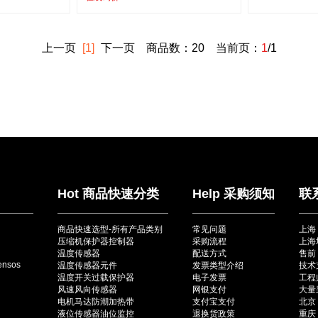
上一页
[1]
下一页
商品数：20 当前页：
1
/1
Hot 商品快速分类
Help 采购须知
联
商品快速选型-所有产品类别
常见问题
上海
压缩机保护器控制器
采购流程
上海
温度传感器
配送方式
售前：
ensos
温度传感器元件
发票类型介绍
技术
温度开关过载保护器
电子发票
工程师
风速风向传感器
网银支付
大量采
电机马达防潮加热带
支付宝支付
北京（
液位传感器油位监控
退换货政策
重庆（