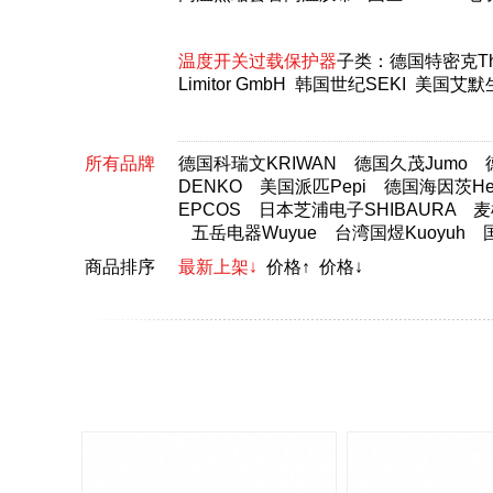
温度开关过载保护器
子类：
德国特密克The
Limitor GmbH
韩国世纪SEKI
美国艾默生
所有品牌
德国科瑞文KRIWAN
德国久茂Jumo
DENKO
美国派匹Pepi
德国海因茨Hei
EPCOS
日本芝浦电子SHIBAURA
麦
五岳电器Wuyue
台湾国煜Kuoyuh
商品排序
最新上架↓
价格↑
价格↓