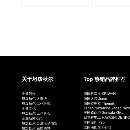
关于坦泼秋尔
Top 热销品牌推荐
企业简介
德国科瑞文 KRIWAN
坦泼秋尔 大事迹
德国久茂 Jumo
坦泼秋尔 工作环境
德国特密克 Thermik
Yageo Nexensos Yageo Nex
企业文化
美国森萨塔 Sensata Klixon
坦泼秋尔 工作机会
日本林电工 HAYASHI DENKO
企业新闻动态
美国派匹 Pepi
坦泼秋尔 会展活动预告
德国海因茨 Heinz
坦泼秋尔 在线商城