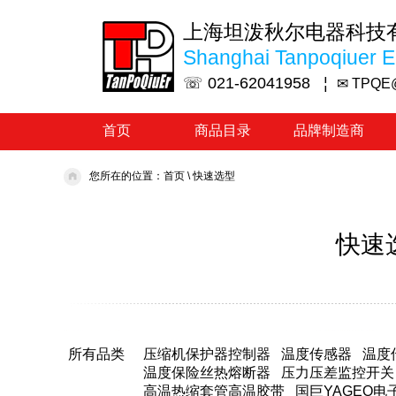
上海坦泼秋尔电器科技
Shanghai Tanpoqiuer El
☏ 021-62041958 ¦
✉ TPQE
首页
商品目录
品牌制造商
您所在的位置：
首页
\
快速选型
快速
所有品类
压缩机保护器控制器
温度传感器
温度
温度保险丝热熔断器
压力压差监控开关
高温热缩套管高温胶带
国巨YAGEO电