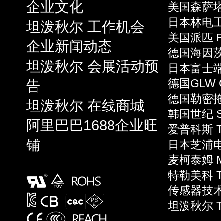
企业文化
美国森萨塔 S
日本林电工 
坦泼秋尔 工作机会
美国派匹 P
企业新闻动态
德国海因茨 
坦泼秋尔 会展活动预
日本富士端子 
告
德国GLW 
德国勒密拖 L
坦泼秋尔 在线商城
韩国世纪 S
阿里巴巴1688企业旺
爱普科斯 T
铺
日本芝浦电子
麦柯泰姆 Mi
特勒美科 Te
传感器技术 S
坦泼秋尔 T