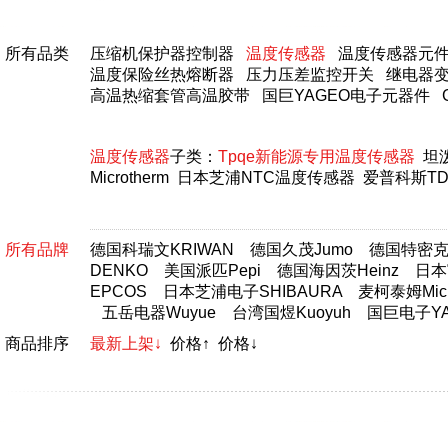
所有品类
压缩机保护器控制器
温度传感器
温度传感器元
温度保险丝热熔断器
压力压差监控开关
继电器
高温热缩套管高温胶带
国巨YAGEO电子元器件
温度传感器
子类：
Tpqe新能源专用温度传感器
坦
Microtherm
日本芝浦NTC温度传感器
爱普科斯TD
所有品牌
德国科瑞文KRIWAN
德国久茂Jumo
德国特密克T
DENKO
美国派匹Pepi
德国海因茨Heinz
日本富
EPCOS
日本芝浦电子SHIBAURA
麦柯泰姆Micr
五岳电器Wuyue
台湾国煜Kuoyuh
国巨电子YA
商品排序
最新上架↓
价格↑
价格↓