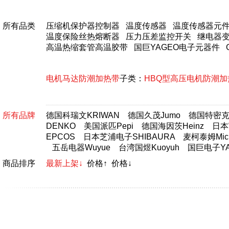
所有品类
压缩机保护器控制器
温度传感器
温度传感器元
温度保险丝热熔断器
压力压差监控开关
继电器
高温热缩套管高温胶带
国巨YAGEO电子元器件
电机马达防潮加热带
子类：
HBQ型高压电机防潮加
所有品牌
德国科瑞文KRIWAN
德国久茂Jumo
德国特密克T
DENKO
美国派匹Pepi
德国海因茨Heinz
日本富
EPCOS
日本芝浦电子SHIBAURA
麦柯泰姆Micr
五岳电器Wuyue
台湾国煜Kuoyuh
国巨电子YA
商品排序
最新上架↓
价格↑
价格↓