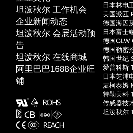
日本林电工 
坦泼秋尔 工作机会
美国派匹 P
企业新闻动态
德国海因茨 
坦泼秋尔 会展活动预
日本富士端子 
德国GLW 
告
德国勒密拖 L
坦泼秋尔 在线商城
韩国世纪 S
阿里巴巴1688企业旺
爱普科斯 T
日本芝浦电子
铺
麦柯泰姆 Mi
特勒美科 Te
传感器技术 S
坦泼秋尔 