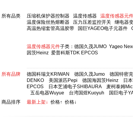
所有品类
压缩机保护器控制器
温度传感器
温度传感器元
温度保险丝热熔断器
压力压差监控开关
继电器
高温热缩套管高温胶带
国巨YAGEO电子元器件
温度传感器元件
子类：
德国久茂JUMO
Yageo Nex
因茨Heinz
爱普科斯TDK EPCOS
所有品牌
德国科瑞文KRIWAN
德国久茂Jumo
德国特密克T
DENKO
美国派匹Pepi
德国海因茨Heinz
日本富
EPCOS
日本芝浦电子SHIBAURA
麦柯泰姆Micr
五岳电器Wuyue
台湾国煜Kuoyuh
国巨电子YA
商品排序
最新上架↓
价格↑
价格↓