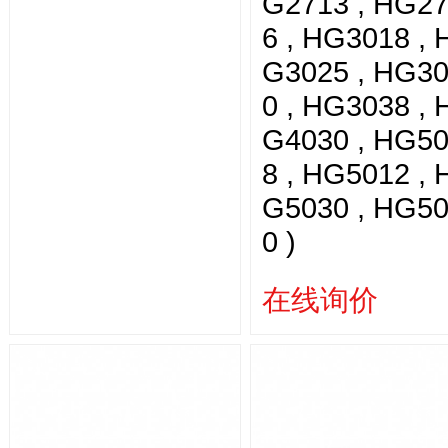
G2713 , HG2
6 , HG3018 , 
G3025 , HG3
0 , HG3038 , 
G4030 , HG5
8 , HG5012 , 
G5030 , HG5
0 )
在线询价