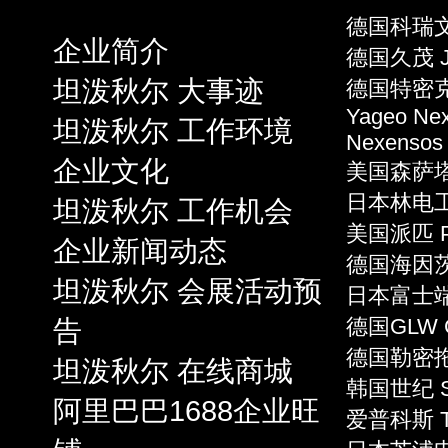
德国科瑞文 
企业简介
德国久茂 J
坦泼秋尔 大事迹
德国特密克 
Yageo Ne
坦泼秋尔 工作环境
Nexensos
企业文化
美国森萨塔 S
日本林电工 
坦泼秋尔 工作机会
美国派匹 P
企业新闻动态
德国海因茨 
坦泼秋尔 会展活动预
日本富士端子 
告
德国GLW 
德国勒密拖 L
坦泼秋尔 在线商城
韩国世纪 S
阿里巴巴1688企业旺
爱普科斯 T