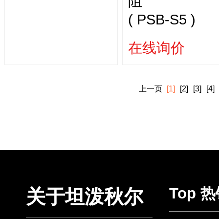
阻
( PSB-S5 )
在线询价
上一页
[1]
[2]
[3]
[4]
Top 
关于坦泼秋尔