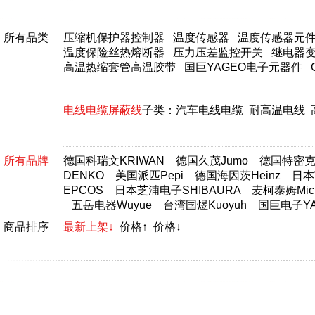
所有品类
压缩机保护器控制器
温度传感器
温度传感器元
温度保险丝热熔断器
压力压差监控开关
继电器
高温热缩套管高温胶带
国巨YAGEO电子元器件
电线电缆屏蔽线
子类：
汽车电线电缆
耐高温电线
所有品牌
德国科瑞文KRIWAN
德国久茂Jumo
德国特密克T
DENKO
美国派匹Pepi
德国海因茨Heinz
日本富
EPCOS
日本芝浦电子SHIBAURA
麦柯泰姆Micr
五岳电器Wuyue
台湾国煜Kuoyuh
国巨电子YA
商品排序
最新上架↓
价格↑
价格↓