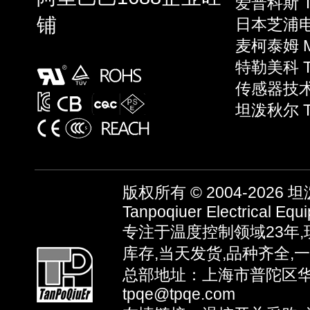
爱普科斯 T
铺
日本芝浦电子
麦柯泰姆 Mi
特勒美科 Te
传感器技术 S
坦泼秋尔 T
版权所有 © 2004-2026
坦泼
Tanpoqiuer Electrical Equ
专注于温度控制领域23年
库存,当天发货,品种齐全,
总部地址：上海市普陀区华池路
tpqe@tpqe.com