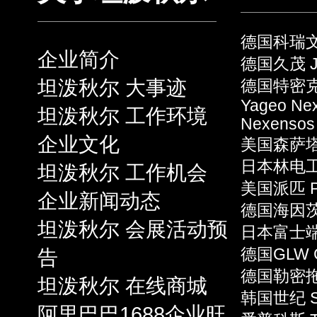
德国科瑞文 
企业简介
德国久茂 J
坦泼秋尔 大事迹
德国特密克 
Yageo Ne
坦泼秋尔 工作环境
Nexensos
企业文化
美国森萨塔 S
日本林电工 
坦泼秋尔 工作机会
美国派匹 P
企业新闻动态
德国海因茨 
坦泼秋尔 会展活动预
日本富士端子 
告
德国GLW 
德国勒密拖 L
坦泼秋尔 在线商城
韩国世纪 S
阿里巴巴1688企业旺