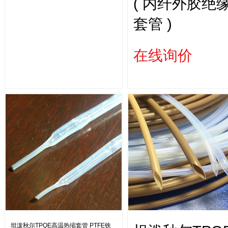
( 内纤外胶绝
套管 )
在线询价
坦泼秋尔TPQE高温热缩套管 PTFE铁