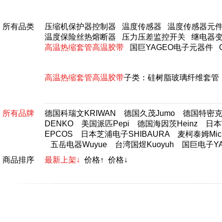
所有品类
压缩机保护器控制器
温度传感器
温度传感器元
温度保险丝热熔断器
压力压差监控开关
继电器
高温热缩套管高温胶带
国巨YAGEO电子元器件
高温热缩套管高温胶带
子类：
硅树脂玻璃纤维套管
所有品牌
德国科瑞文KRIWAN
德国久茂Jumo
德国特密克T
DENKO
美国派匹Pepi
德国海因茨Heinz
日本富
EPCOS
日本芝浦电子SHIBAURA
麦柯泰姆Micr
五岳电器Wuyue
台湾国煜Kuoyuh
国巨电子YA
商品排序
最新上架↓
价格↑
价格↓