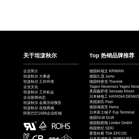
关于坦泼秋尔
Top 热销品牌推荐
企业简介
德国科瑞文 KRIWAN
坦泼秋尔 大事迹
德国久茂 Jumo
坦泼秋尔 工作环境
德国特密克 Thermik
Yageo Nexensos Yageo Nex
企业文化
美国森萨塔 Sensata Klixon
坦泼秋尔 工作机会
日本林电工 HAYASHI DENKO
企业新闻动态
美国派匹 Pepi
坦泼秋尔 会展活动预告
德国海因茨 Heinz
坦泼秋尔 在线商城
日本富士端子 Fuji Terminal
阿里巴巴1688企业旺铺
德国GLW GLW
德国勒密拖 Limitor GmbH
韩国世纪 SEKI
爱普科斯 TDK EPCOS
日本芝浦电子 SHIBAURA