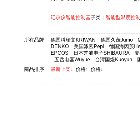
记录仪智能控制器
子类：
智能型温度控
所有品牌
德国科瑞文KRIWAN
德国久茂Jumo
DENKO
美国派匹Pepi
德国海因茨Hei
EPCOS
日本芝浦电子SHIBAURA
麦
五岳电器Wuyue
台湾国煜Kuoyuh
商品排序
最新上架↓
价格↑
价格↓