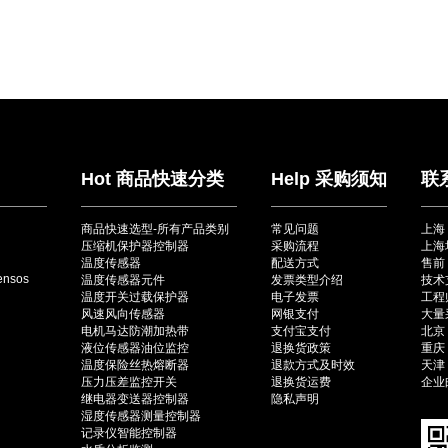
Hot 商品快速分类
Help 采购须知
联
商品快速选型-所有产品类别
常见问题
上海
压缩机保护器控制器
采购流程
上海
温度传感器
配送方式
售前：
ensos
温度传感器元件
发票类型介绍
技术
温度开关过载保护器
电子发票
工程师
风速风向传感器
网银支付
大量采
电机马达防潮加热带
支付宝支付
北京（
液位传感器油位监控
退换货政策
重庆（
温度保险丝热熔断器
退款方式及时效
天津（
压力压差监控开关
退换货运费
企业邮
继电器变送器控制器
隐私声明
湿度传感器测量控制器
记录仪智能控制器