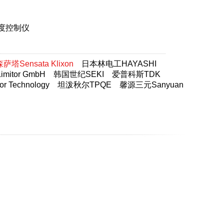
温度控制仪
塔Sensata Klixon
日本林电工HAYASHI
itor GmbH
韩国世纪SEKI
爱普科斯TDK
 Technology
坦泼秋尔TPQE
馨源三元Sanyuan