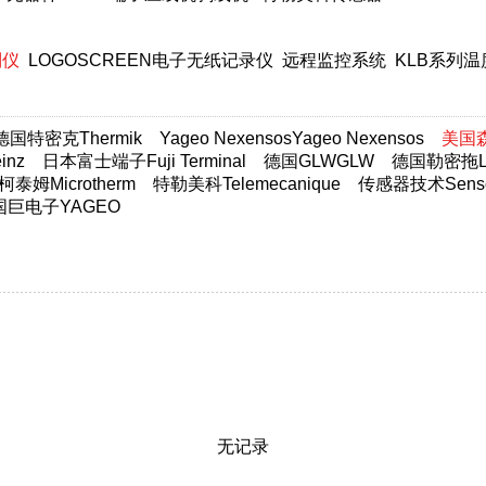
制仪
LOGOSCREEN电子无纸记录仪
远程监控系统
KLB系列
德国特密克Thermik
Yageo NexensosYageo Nexensos
美国森萨
nz
日本富士端子Fuji Terminal
德国GLWGLW
德国勒密拖Lim
柯泰姆Microtherm
特勒美科Telemecanique
传感器技术Sensor
国巨电子YAGEO
无记录