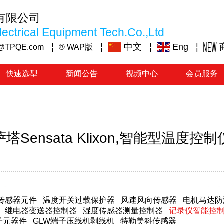
有限公司
ectrical Equipment Tech.Co.,Ltd
¦
¦
中文
¦
Eng
¦
@TPQE.com
® WAP版
快速选型
新闻公告
视频中心
会员服务
Sensata Klixon,智能型温度
传感器元件
温度开关过载保护器
风速风向传感器
电机马达防
继电器变送器控制器
湿度传感器测量控制器
记录仪智能控
子元器件
GLW端子压线机剥线机
特勒美科传感器