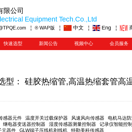
有限公司
ectrical Equipment Tech.Co.,Ltd
¦
¦
中文
¦
Eng
¦
@TPQE.com
® WAP版
快速选型
新闻公告
视频中心
会员服务
选型： 硅胶热缩管,高温热缩套管高
传感器元件
温度开关过载保护器
风速风向传感器
电机马达防
继电器变送器控制器
湿度传感器测量控制器
记录仪智能控
子元器件
GLW端子压线机剥线机
特勒美科传感器