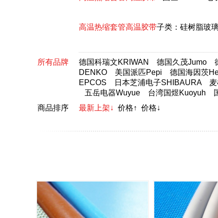
高温热缩套管高温胶带
子类：
硅树脂玻
所有品牌
德国科瑞文KRIWAN
德国久茂Jumo
DENKO
美国派匹Pepi
德国海因茨Hei
EPCOS
日本芝浦电子SHIBAURA
麦
五岳电器Wuyue
台湾国煜Kuoyuh
商品排序
最新上架↓
价格↑
价格↓