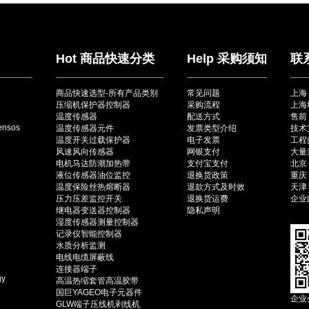
Hot 商品快速分类
Help 采购须知
联
商品快速选型-所有产品类别
常见问题
上海
压缩机保护器控制器
采购流程
上海
温度传感器
配送方式
售前：
ensos
温度传感器元件
发票类型介绍
技术
温度开关过载保护器
电子发票
工程师
风速风向传感器
网银支付
大量采
电机马达防潮加热带
支付宝支付
北京（
液位传感器油位监控
退换货政策
重庆（
温度保险丝热熔断器
退款方式及时效
天津（
压力压差监控开关
退换货运费
企业邮
继电器变送器控制器
隐私声明
湿度传感器测量控制器
记录仪智能控制器
水质分析监测
电线电缆屏蔽线
连接器端子
gy
高温热缩套管高温胶带
国巨YAGEO电子元器件
企业
GLW端子压线机剥线机