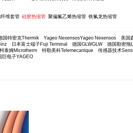
璃纤维套管
硅胶热缩管
聚偏氟乙烯热缩管
铁氟龙热缩管
德国特密克Thermik
Yageo NexensosYageo Nexensos
美国森萨
nz
日本富士端子Fuji Terminal
德国GLWGLW
德国勒密拖Lim
柯泰姆Microtherm
特勒美科Telemecanique
传感器技术Sensor
国巨电子YAGEO