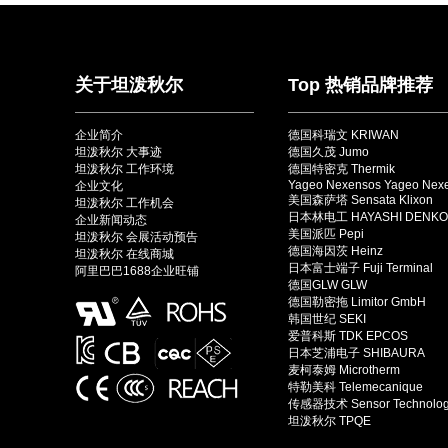
关于坦泼秋尔
Top 热销品牌推荐
企业简介
德国科瑞文 KRIWAN
坦泼秋尔 大事迹
德国久茂 Jumo
坦泼秋尔 工作环境
德国特密克 Thermik
Yageo Nexensos Yageo Nex
企业文化
美国森萨塔 Sensata Klixon
坦泼秋尔 工作机会
日本林电工 HAYASHI DENKO
企业新闻动态
美国派匹 Pepi
坦泼秋尔 会展活动预告
德国海因茨 Heinz
坦泼秋尔 在线商城
日本富士端子 Fuji Terminal
阿里巴巴1688企业旺铺
德国GLW GLW
德国勒密拖 Limitor GmbH
韩国世纪 SEKI
爱普科斯 TDK EPCOS
日本芝浦电子 SHIBAURA
麦柯泰姆 Microtherm
特勒美科 Telemecanique
传感器技术 Sensor Technolo
坦泼秋尔 TPQE