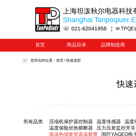
上海坦泼秋尔电器科技
Shanghai Tanpoqiuer El
☏ 021-62041958 ¦
✉ TPQE
首页
商品目录
品牌制造商
您所在的位置：
首页
\
快速选型
快速
所有品类
压缩机保护器控制器
温度传感器
温度
温度保险丝热熔断器
压力压差监控开关
高温热缩套管高温胶带
国巨YAGEO电